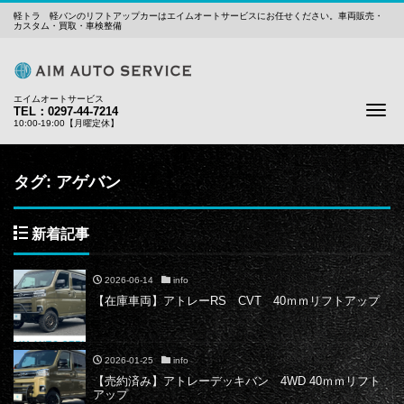
軽トラ 軽バンのリフトアップカーはエイムオートサービスにお任せください。車両販売・
カスタム・買取・車検整備
エイムオートサービス
Me
TEL：0297-44-7214
10:00-19:00【月曜定休】
タグ:
アゲバン
新着記事
2026-06-14
info
【在庫車両】アトレーRS CVT 40ｍｍリフトアップ
2026-01-25
info
【売約済み】アトレーデッキバン 4WD 40ｍｍリフト
アップ