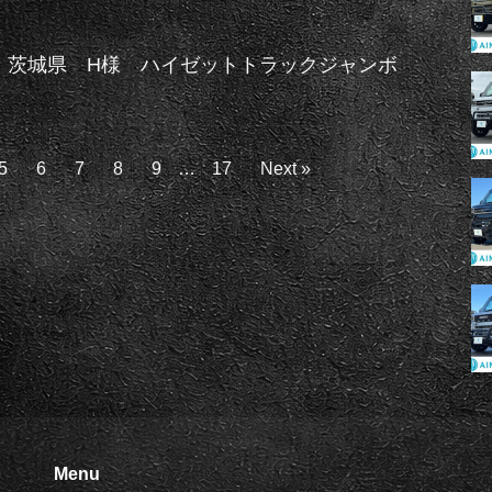
】茨城県 H様 ハイゼットトラックジャンボ
WD
5
6
7
8
9
…
17
Next »
Menu