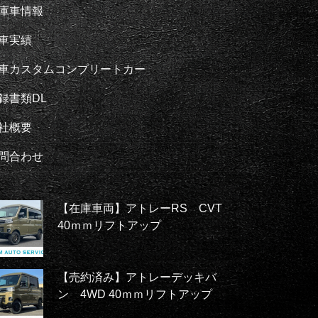
庫車情報
車実績
車カスタムコンプリートカー
録書類DL
社概要
問合わせ
【在庫車両】アトレーRS CVT
40ｍｍリフトアップ
【売約済み】アトレーデッキバ
ン 4WD 40ｍｍリフトアップ