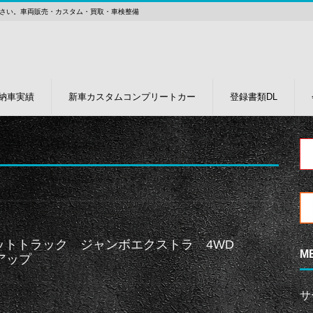
さい。車両販売・カスタム・買取・車検整備
納車実績
新車カスタムコンプリートカー
登録書類DL
ットトラック ジャンボエクストラ 4WD
M
アップ
サ