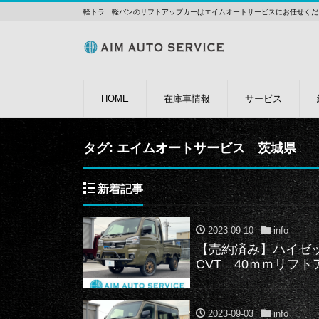
軽トラ 軽バンのリフトアップカーはエイムオートサービスにお任せくだ
HOME
在庫車情報
サービス
タグ:
エイムオートサービス 茨城県
新着記事
2023-09-10
info
【売約済み】ハイゼ
CVT 40ｍｍリフト
2023-09-03
info