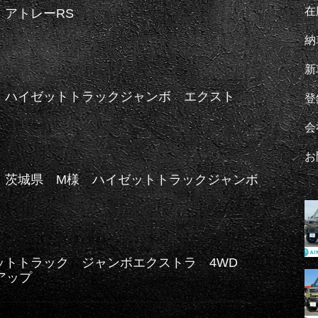
在
らせ】アトレーRS
納
新
】ハイゼットトラックジャンボ エクスト
登
会
お
】茨城県 M様 ハイゼットトラックジャンボ
ラ
ットトラック ジャンボエクストラ 4WD
アップ