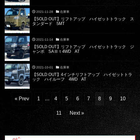
2021-11-28
在庫車
【SOLD OUT】リフトアップ ハイゼットトラック ス
タンダード 5MT
2021-11-14
在庫車
【SOLD OUT】リフトアップ ハイゼットトラック ジ
ャンボ SAⅢｔ4WD AT
2021-10-01
在庫車
【SOLD OUT】4インチリフトアップ ハイゼットトラ
ック ハイルーフ 4WD AT
« Prev
1
…
4
5
6
7
8
9
10
11
Next »