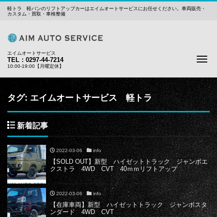
軽トラ 軽バンのリフトアップカーはエイムオートサービスにお任せください。車両販売・
カスタム・買取・車検整備
エイムオートサービス
Me
TEL：0297-44-7214
10:00-19:00【月曜定休】
タグ:
エイムオートサービス 軽トラ
新着記事
2022-03-06
info
【SOLD OUT】新型 ハイゼットトラック ジャンボエ
クストラ 4WD CVT 40ｍｍリフトアップ
2022-03-06
info
【在庫車両】新型 ハイゼットトラック ジャンボスタ
ンダード 4WD CVT