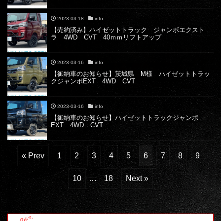
2023-03-18
info
【売約済み】ハイゼットトラック ジャンボエクスト
ラ 4WD CVT 40ｍｍリフトアップ
2023-03-16
info
【御納車のお知らせ】茨城県 M様 ハイゼットトラッ
クジャンボEXT 4WD CVT
2023-03-16
info
【御納車のお知らせ】ハイゼットトラックジャンボ
EXT 4WD CVT
« Prev
1
2
3
4
5
6
7
8
9
10
…
18
Next »