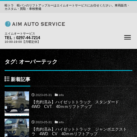
軽トラ 軽バンのリフトアップカーはエイムオートサービスにお任せください。車両販売・
カスタム・買取・車検整備
エイムオートサービス
Me
TEL：0297-44-7214
10:00-19:00【月曜定休】
タグ:
オーバーテック
新着記事
2023-05-31
info
【売約済み】ハイゼットトラック スタンダード
4WD CVT 40ｍｍリフトアップ
2023-05-31
info
【売約済み】ハイゼットトラック ジャンボエクスト
ラ 4WD CV 40ｍｍリフトアップ