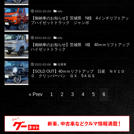
2021-02-24
info
【御納車のお知らせ】茨城県 N様 4インチリフトアッ
プハイゼットトラック ジャンボ
2021-02-11
info
【御納車のお知らせ】茨城県 I様 40ｍｍリフトアップ
ハイゼットトラック
2021-02-06
在庫車
【SOLD OUT】40ｍｍリフトアップ 日産 ＮＶ１０
０ クリッパーバン ＧＸ 5ＡＧＳ
« Prev
1
2
3
4
5
6