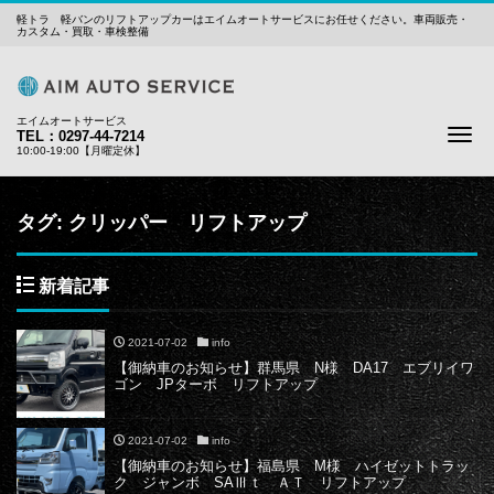
軽トラ 軽バンのリフトアップカーはエイムオートサービスにお任せください。車両販売・
カスタム・買取・車検整備
エイムオートサービス
Me
TEL：0297-44-7214
10:00-19:00【月曜定休】
タグ:
クリッパー リフトアップ
新着記事
2021-07-02
info
【御納車のお知らせ】群馬県 N様 DA17 エブリイワ
ゴン JPターボ リフトアップ
2021-07-02
info
【御納車のお知らせ】福島県 M様 ハイゼットトラッ
ク ジャンボ SAⅢｔ ＡＴ リフトアップ