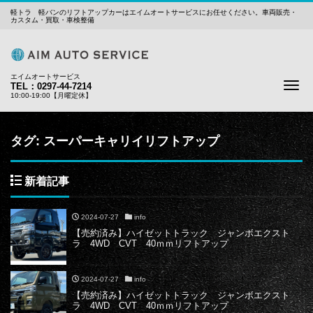
軽トラ 軽バンのリフトアップカーはエイムオートサービスにお任せください。車両販売・
カスタム・買取・車検整備
エイムオートサービス
Me
TEL：0297-44-7214
10:00-19:00【月曜定休】
タグ:
スーパーキャリイリフトアップ
新着記事
2024-07-27
info
【売約済み】ハイゼットトラック ジャンボエクスト
ラ 4WD CVT 40ｍｍリフトアップ
2024-07-27
info
【売約済み】ハイゼットトラック ジャンボエクスト
ラ 4WD CVT 40ｍｍリフトアップ