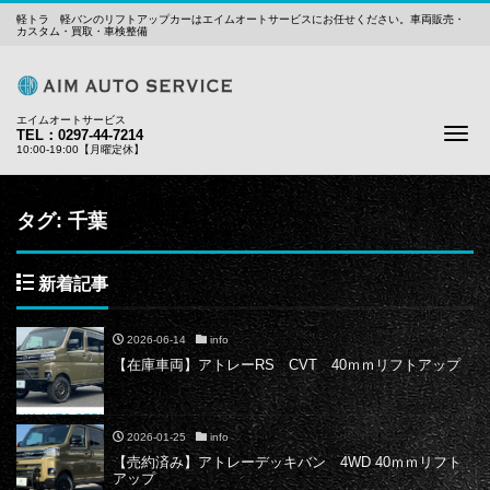
軽トラ 軽バンのリフトアップカーはエイムオートサービスにお任せください。車両販売・
カスタム・買取・車検整備
エイムオートサービス
Me
TEL：0297-44-7214
10:00-19:00【月曜定休】
タグ:
千葉
新着記事
2026-06-14
info
【在庫車両】アトレーRS CVT 40ｍｍリフトアップ
2026-01-25
info
【売約済み】アトレーデッキバン 4WD 40ｍｍリフト
アップ