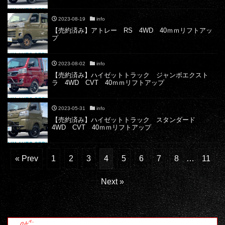
2023-08-19
info
【売約済み】アトレー RS 4WD 40ｍｍリフトアッ
プ
2023-08-02
info
【売約済み】ハイゼットトラック ジャンボエクスト
ラ 4WD CVT 40ｍｍリフトアップ
2023-05-31
info
【売約済み】ハイゼットトラック スタンダード
4WD CVT 40ｍｍリフトアップ
« Prev
1
2
3
4
5
6
7
8
…
11
Next »