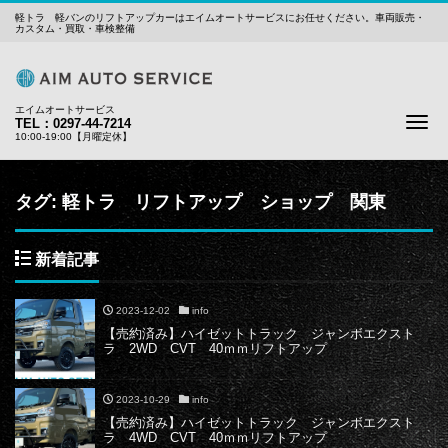
軽トラ 軽バンのリフトアップカーはエイムオートサービスにお任せください。車両販売・
カスタム・買取・車検整備
エイムオートサービス
Me
TEL：0297-44-7214
10:00-19:00【月曜定休】
タグ:
軽トラ リフトアップ ショップ 関東
新着記事
2023-12-02
info
【売約済み】ハイゼットトラック ジャンボエクスト
ラ 2WD CVT 40ｍｍリフトアップ
2023-10-29
info
【売約済み】ハイゼットトラック ジャンボエクスト
ラ 4WD CVT 40ｍｍリフトアップ