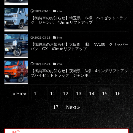
2021-03-13
info
【御納車のお知らせ】埼玉県 Ｓ様 ハイゼットトラッ
ク ジャンボ 40ｍｍリフトアップ
2021-03-13
info
【御納車のお知らせ】大阪府 I様 NV100 クリッパー
バン GX 40ｍｍリフトアップ
2021-02-24
info
【御納車のお知らせ】茨城県 N様 4インチリフトアッ
プハイゼットトラック ジャンボ
« Prev
1
…
11
12
13
14
15
16
17
Next »