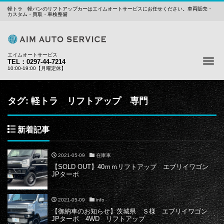
軽トラ 軽バンのリフトアップカーはエイムオートサービスにお任せください。車両販売・
カスタム・買取・車検整備
エイムオートサービス
Me
TEL：0297-44-7214
10:00-19:00【月曜定休】
タグ:
軽トラ リフトアップ 専門
新着記事
2021-05-09
在庫車
【SOLD OUT】40ｍｍリフトアップ エブリイワゴン
JPターボ
2021-05-09
info
【御納車のお知らせ】茨城県 Ｓ様 エブリイワゴン
JPターボ 4WD リフトアップ