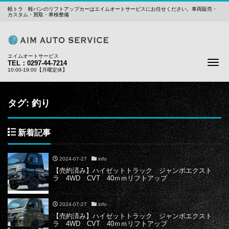
軽トラ 軽バンのリフトアップカーはエイムオートサービスにお任せください。車両販売・
カスタム・買取・車検整備
エイムオートサービス
Me
TEL：0297-44-7214
10:00-19:00【月曜定休】
タグ:
釣り
新着記事
2024-07-27
info
【売約済み】ハイゼットトラック ジャンボエクスト
ラ 4WD CVT 40ｍｍリフトアップ
2024-07-27
info
【売約済み】ハイゼットトラック ジャンボエクスト
ラ 4WD CVT 40ｍｍリフトアップ