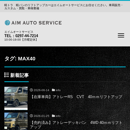
軽トラ 軽バンのリフトアップカーはエイムオートサービスにお任せください。車両販売・
カスタム・買取・車検整備
エイムオートサービス
Me
TEL：0297-44-7214
10:00-19:00【月曜定休】
タグ:
MAX40
新着記事
2026-06-14
info
【在庫車両】アトレーRS CVT 40ｍｍリフトアップ
2026-01-25
info
【売約済み】アトレーデッキバン 4WD 40ｍｍリフト
アップ