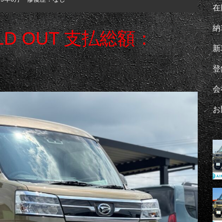
在
納
LD OUT 支払総額：
新
登
会
お