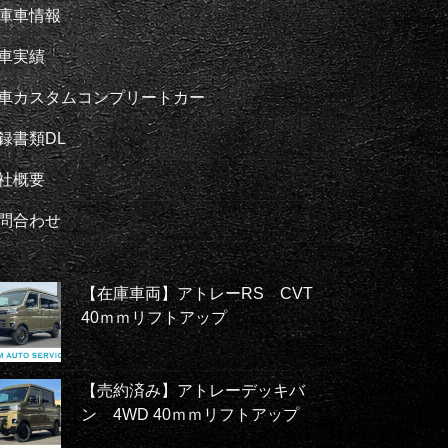
庫車情報
車実績
車カスタムコンプリートカー
録書類DL
社概要
問合わせ
【在庫車両】アトレーRS CVT
40ｍｍリフトアップ
【売約済み】アトレーデッキバ
ン 4WD 40ｍｍリフトアップ