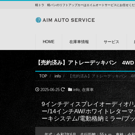
軽トラ 軽バンのリフトアップカーはエイムオートサービスにお任せくだ
HOME
在庫車情報
サービス
【売約済み】アトレーデッキバン 4WD
TOP
info
【売約済み】アトレーデッキバン 4W
2025-06-25
info
,
在庫車
9インチディスプレイオーディオ/
ー/14インチAW/ホワイトレター
ーキシステム/電動格納ミラー/プ
年式：令和7年6月 走行距離：55ｋｍ 車検：令和