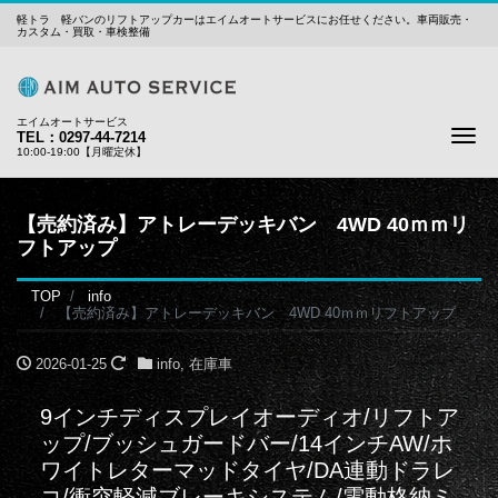
軽トラ 軽バンのリフトアップカーはエイムオートサービスにお任せください。車両販売・
カスタム・買取・車検整備
エイムオートサービス
Me
TEL：0297-44-7214
10:00-19:00【月曜定休】
【売約済み】アトレーデッキバン 4WD 40ｍｍリ
フトアップ
TOP
info
【売約済み】アトレーデッキバン 4WD 40ｍｍリフトアップ
2026-01-25
info
,
在庫車
9インチディスプレイオーディオ/リフトア
ップ/ブッシュガードバー/14インチAW/ホ
ワイトレターマッドタイヤ/DA連動ドラレ
コ/衝突軽減ブレーキシステム/電動格納ミ