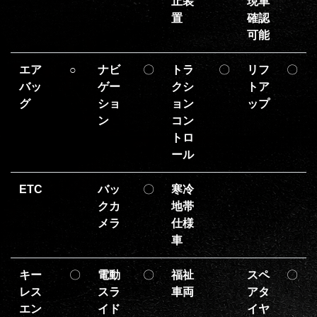
止装
現車
置
確認
可能
エア
○
ナビ
〇
トラ
〇
リフ
〇
バッ
ゲー
クシ
トア
グ
ショ
ョン
ップ
ン
コン
トロ
ール
ETC
バッ
〇
寒冷
クカ
地帯
メラ
仕様
車
キー
〇
電動
〇
福祉
スペ
〇
レス
スラ
車両
アタ
エン
イド
イヤ