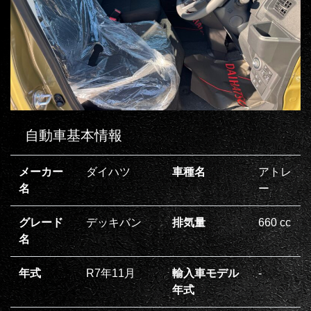
自動車基本情報
メーカー
ダイハツ
車種名
アトレ
名
ー
グレード
デッキバン
排気量
660 cc
名
年式
R7年11月
輸入車モデル
‐
年式