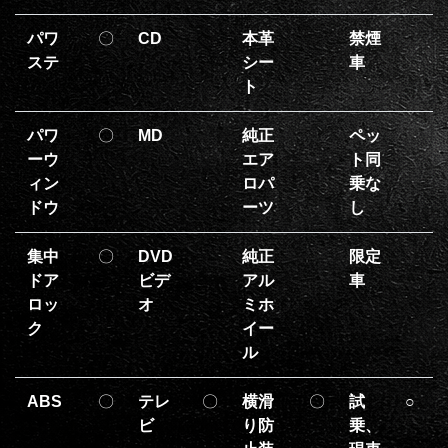
パワ
〇
CD
本革
禁煙
ステ
シー
車
ト
パワ
〇
MD
純正
ペッ
ーウ
エア
ト同
ィン
ロパ
乗な
ドウ
ーツ
し
集中
〇
DVD
純正
限定
ドア
ビデ
アル
車
ロッ
オ
ミホ
ク
イー
ル
ABS
〇
テレ
〇
横滑
〇
試
○
ビ
り防
乗、