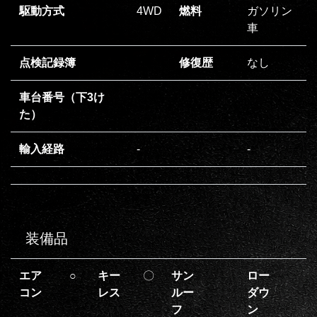
駆動方式
4WD
燃料
ガソリン
車
点検記録簿
修復歴
なし
車台番号（下3け
た）
輸入経路
‐
‐
装備品
エア
○
キー
〇
サン
ロー
コン
レス
ルー
ダウ
フ
ン