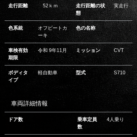
走行距離
52ｋｍ
走行距離の状
実走行
態
色系統
オフビートカ
色の名称
ーキ
車検有効
令和 9年11月
ミッション
CVT
期限
ボディタ
軽自動車
型式
S710
イプ
車両詳細情報
ドア数
乗車定員
4人乗り
数