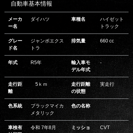
自動車基本情報
メーカ
ダイハツ
車種名
ハイゼット
ー名
トラック
グレー
ジャンボエクス
排気量
660 cc
ド名
トラ
年式
R5年
輸入車モ
‐
デル年式
走行距
5ｋｍ
走行距離
実走行
離
の状態
色系統
ブラックマイカ
色の名称
メタリック
車検有
令和 7年8月
ミッショ
CVT