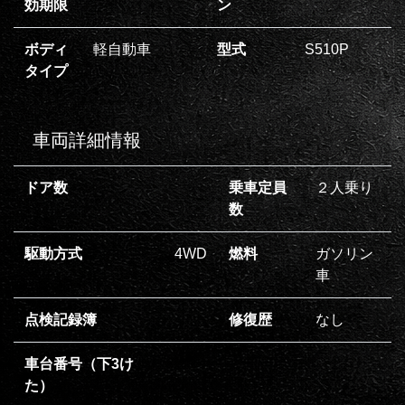
効期限
ン
ボディ
軽自動車
型式
S510P
タイプ
車両詳細情報
ドア数
乗車定員
２人乗り
数
駆動方式
4WD
燃料
ガソリン
車
点検記録簿
修復歴
なし
車台番号（下3け
た）