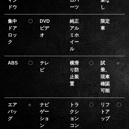
ィン
ロパ
乗な
ドウ
ーツ
し
集中
〇
DVD
純正
限定
ドア
ビデ
アル
車
ロッ
オ
ミホ
ク
イー
ル
ABS
〇
テレ
横滑
〇
試
○
ビ
り防
乗、
止装
現車
置
確認
可能
エア
○
ナビ
トラ
〇
リフ
〇
バッ
ゲー
クシ
トア
グ
ショ
ョン
ップ
ン
コン