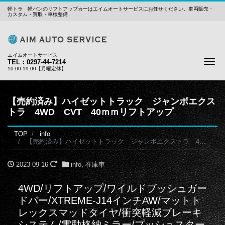
軽トラ 軽バンのリフトアップカーはエイムオートサービスにお任せください。車両販売・
カスタム・買取・車検整備
エイムオートサービス
Me
TEL：0297-44-7214
10:00-19:00【月曜定休】
【売約済み】ハイゼットトラック ジャンボエクス
トラ 4WD CVT 40ｍｍリフトアップ
TOP
info
【売約済み】ハイゼットトラック ジャンボエクストラ 4WD CVT 40ｍｍリフトアップ
2023-09-16
info
,
在庫車
4WD/リフトアップ/ワイルドブッシュガー
ドバー/XTREME-J14インチAW/マットト
レックスマッドタイヤ/衝突軽減ブレーキ
システム/電動格納ミラー/プッシュスター