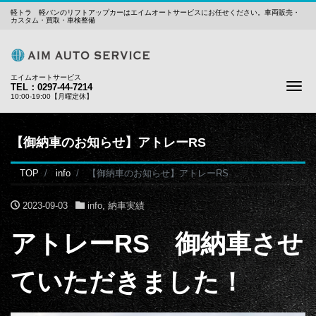
軽トラ 軽バンのリフトアップカーはエイムオートサービスにお任せください。車両販売・
カスタム・買取・車検整備
エイムオートサービス
Me
TEL：0297-44-7214
10:00-19:00【月曜定休】
【御納車のお知らせ】アトレーRS
TOP
info
【御納車のお知らせ】アトレーRS
2023-09-03
info
,
納車実績
アトレーRS 御納車させ
ていただきました！