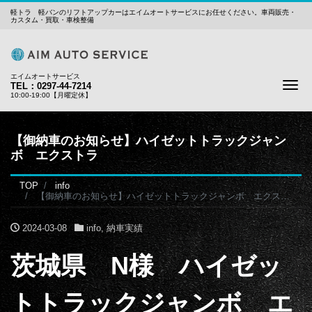
軽トラ 軽バンのリフトアップカーはエイムオートサービスにお任せください。車両販売・
カスタム・買取・車検整備
エイムオートサービス
Me
TEL：0297-44-7214
10:00-19:00【月曜定休】
【御納車のお知らせ】ハイゼットトラックジャン
ボ エクストラ
TOP
info
【御納車のお知らせ】ハイゼットトラックジャンボ エクストラ
2024-03-08
info
,
納車実績
茨城県 N様 ハイゼッ
トトラックジャンボ エ