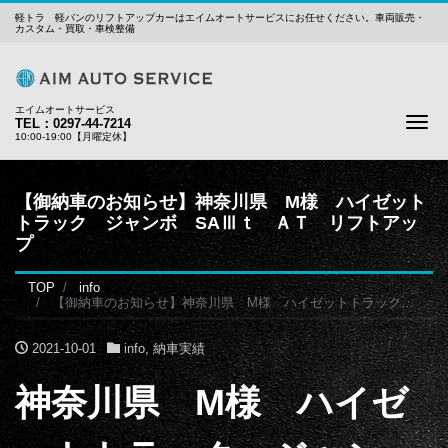
軽トラ 軽バンのリフトアップカーはエイムオートサービスにお任せください。車両販売・
カスタム・買取・車検整備
エイムオートサービス
Me
TEL：0297-44-7214
10:00-19:00【月曜定休】
【御納車のお知らせ】神奈川県 M様 ハイゼット
トラック ジャンボ SAⅢｔ ＡＴ リフトアッ
プ
TOP
info
【御納車のお知らせ】神奈川県 M様 ハイゼットトラック ジャンボ SAⅢｔ ＡＴ リフトアップ
2021-10-01
info
,
納車実績
神奈川県 M様 ハイゼ